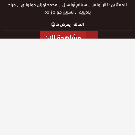
الممثلين :
تانر أولمز
سينام أونسال
محمد اوزان دولوناي
مراد
يلديريم
نسرين جواد زاده
الحالة :
يعرض خاليًا
مشاهدة الان
مشاهدة الإعلان
الحلقات
حلقة رقم
حلقة رقم
حلقة رقم
26
27
28