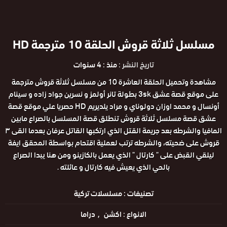
مسلسل ثلاثة قروش الحلقة 10 مترجمة HD
تاريخ النشر :
منذ : 4 سنوات
مشاهدة وتحميل الحلقة العاشرة 10 من مسلسل ثلاثة قروش مترجمة
على موقع قصة عشق 3sk بطولة تانر أولمز و نسرين جواد زاده و سينام
أونسال و محمد اوزان دولوناي و مراد يلديريم HD حصريا علي موقع قصة
عشق قصة مسلسل ثلاثة قروش تنطلق قصة المسلسل بالصراع مابين
المافيا والشرطه بعد جريمة القتل الذي ارتكبها القاتل عرفان بعدما القى ٣
قروش على ضحيته، والشرطه ترتب لعملية اقتحام بواسطة المحقق ايفة
ليلقي القبض على " كارتال " الذي يعمل بالكازينو ومن هنا يبدا الصراع
بالحي الذي يعيش فيه كارتال و عائلته .
تصنيفات :
مسلسلات تركية
الانواع :
اكشن
دراما