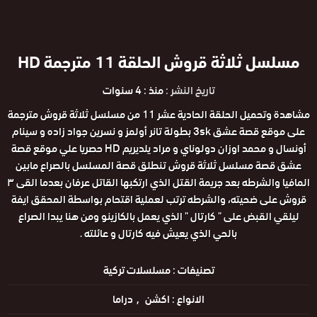
مسلسل ثلاثة قروش الحلقة 11 مترجمة HD
تاريخ النشر :
منذ : 4 سنوات
مشاهدة وتحميل الحلقة الحادية عشر 11 من مسلسل ثلاثة قروش مترجمة
على موقع قصة عشق 3sk بطولة تانر أولمز و نسرين جواد زاده و سينام
أونسال و محمد اوزان دولوناي و مراد يلديريم HD حصريا علي موقع قصة
عشق قصة مسلسل ثلاثة قروش تنطلق قصة المسلسل بالصراع مابين
المافيا والشرطه بعد جريمة القتل الذي ارتكبها القاتل عرفان بعدما القى ٣
قروش على ضحيته، والشرطه ترتب لعملية اقتحام بواسطة المحقق ايفة
ليلقي القبض على " كارتال " الذي يعمل بالكازينو ومن هنا يبدا الصراع
بالحي الذي يعيش فيه كارتال و عائلته .
تصنيفات :
مسلسلات تركية
الانواع :
اكشن
دراما