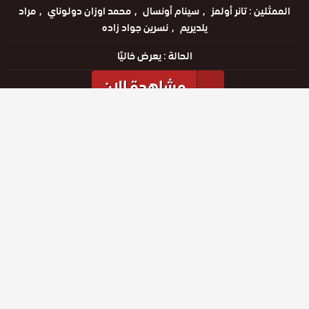
الممثلين :
تانر أولمز
سينام أونسال
محمد اوزان دولوناي
مراد
يلديريم
نسرين جواد زاده
الحالة :
يعرض خاليًا
مشاهدة الان
مشاهدة الإعلان
الحلقات
حلقة رقم
حلقة رقم
حلقة رقم
26
27
28