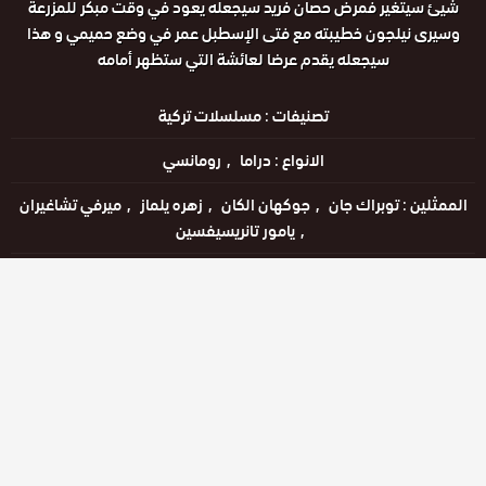
شيئ سيتغير فمرض حصان فريد سيجعله يعود في وقت مبكر للمزرعة
وسيرى نيلجون خطيبته مع فتى الإسطبل عمر في وضع حميمي و هذا
سيجعله يقدم عرضا لعائشة التي ستظهر أمامه
تصنيفات :
مسلسلات تركية
الانواع :
دراما
رومانسي
الممثلين :
توبراك جان
جوكهان الكان
زهره يلماز
ميرفي تشاغيران
يامور تانريسيفسين
الحالة :
يعرض خاليًا
مشاهدة الان
الحلقات