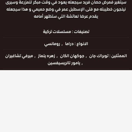
سيتغير فمرض حصان فريد سيجعله يعود في وقت مبكر للمزرعة وسيرى
نيلجون خطيبته مع فتى الإسطبل عمر في وضع حميمي و هذا سيجعله
يقدم عرضا لعائشة التي ستظهر أمامه
تصنيفات :
مسلسلات تركية
الانواع :
دراما
رومانسي
الممثلين :
توبراك جان
جوكهان الكان
زهره يلماز
ميرفي تشاغيران
يامور تانريسيفسين
الحالة :
يعرض خاليًا
مشاهدة الان
الحلقات