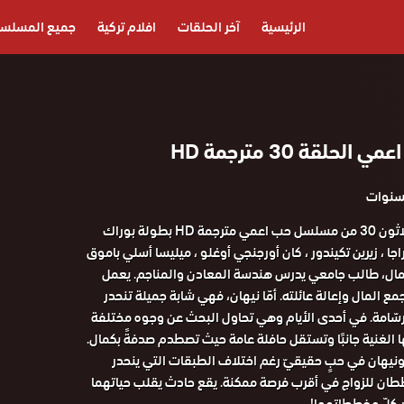
الرئيسية
آخر الحلقات
افلام تركية
جميع المسلس
لقة 30 مترجمة HD
مشاهدة الحلقة الثلاثون 30 من مسلسل حب اعمي مترجمة HD بطولة بوراك
اجا ، زيرين تكيندور ، كان أورجنجي أوغلو ، ميليسا أسلي باموق
كمال، طالب جامعي يدرس هندسة المعادن والمناجم. يعمل
 المال وإعالة عائلته. أمّا نيهان، فهي شابة جميلة تنحدر
 رسّامة. في أحدى الأيام وهي تحاول البحث عن وجوه مختلفة
ا الغنية جانبًا وتستقل حافلة عامة حيث تصطدم صدفةً بكمال.
نيهان في حبٍ حقيقيّ رغم اختلاف الطبقات التي ينحدر
طان للزواج في أقرب فرصة ممكنة. يقع حادث يقلب حياتهما