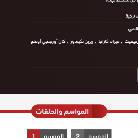
ر كلّ مخططاتهما!
تركية
انسي
زجيفيت
جيزام كاراجا
زيرين تكيندور
كان أورجنجي أوغلو
المواسم والحلقات
الموسم
2
الموسم
1