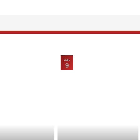
حلقة
9