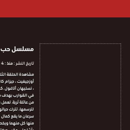
مسلسل حب اعمي الح
تاريخ النشر :
منذ : 4 سنوات
أوزجيفيت ، جيزام كار
، نسليهان أتاغول .
في القوارب بهدف جمع
من عائلة ثرية. تعمل
لترسمها، تترك حياته
سرعان ما يقع كمال و
منها كل منهما ويخط