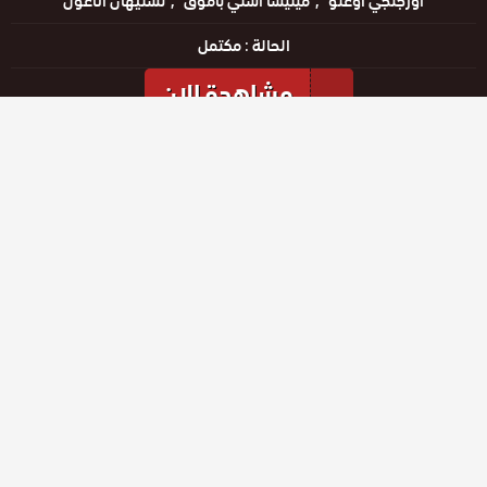
أورجنجي أوغلو
ميليسا أسلي باموق
نسليهان أتاغول
الحالة :
مكتمل
مشاهدة الان
مشاهدة الإعلان
المواسم والحلقات
الموسم
2
الموسم
1
حلقة رقم
حلقة رقم
حلقة رقم
37
38
39