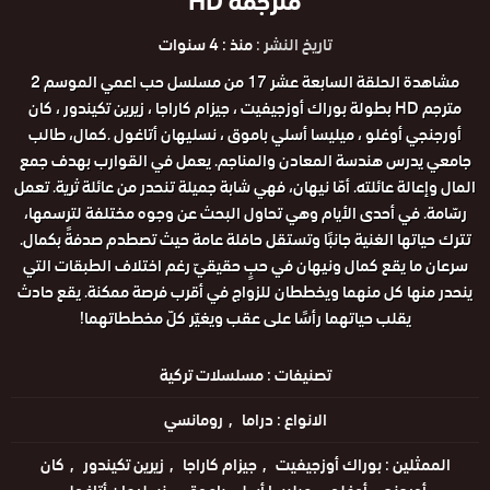
مترجمة HD
تاريخ النشر :
منذ : 4 سنوات
مشاهدة الحلقة السابعة عشر 17 من مسلسل حب اعمي الموسم 2
مترجم HD بطولة بوراك أوزجيفيت ، جيزام كاراجا ، زيرين تكيندور ، كان
أورجنجي أوغلو ، ميليسا أسلي باموق ، نسليهان أتاغول .كمال، طالب
جامعي يدرس هندسة المعادن والمناجم. يعمل في القوارب بهدف جمع
المال وإعالة عائلته. أمّا نيهان، فهي شابة جميلة تنحدر من عائلة ثرية. تعمل
رسّامة. في أحدى الأيام وهي تحاول البحث عن وجوه مختلفة لترسمها،
تترك حياتها الغنية جانبًا وتستقل حافلة عامة حيث تصطدم صدفةً بكمال.
سرعان ما يقع كمال ونيهان في حبٍ حقيقيّ رغم اختلاف الطبقات التي
ينحدر منها كل منهما ويخططان للزواج في أقرب فرصة ممكنة. يقع حادث
يقلب حياتهما رأسًا على عقب ويغيّر كلّ مخططاتهما!
تصنيفات :
مسلسلات تركية
الانواع :
دراما
رومانسي
الممثلين :
بوراك أوزجيفيت
جيزام كاراجا
زيرين تكيندور
كان