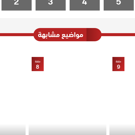
2
3
4
5
مواضيع مشابهة
حلقة
حلقة
8
9