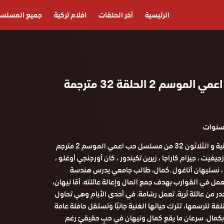
الرئيسية
آخر الحلقات
افلام تركية
جميع المسلس
مسلسل حب اعمي الموسم 2 الحلقة 32 مترجمة
مشاهدة الحلقة الثانية و الثلاثون 32 من مسلسل حب اعمي الموسم 2 مترجم
زجيفيت ، جيزام كاراجا ، زيرين تكيندور ، كان أورجنجي أوغلو ،
، نسليهان أتاغول .كمال، طالب جامعي يدرس هندسة
مل في القوارب بهدف جمع المال وإعالة عائلته. أمّا نيهان،
ر من عائلة ثرية. تعمل رسّامة. في أحدى الأيام وهي تحاول
ة لترسمها، تترك حياتها الغنية جانبًا وتستقل حافلة عامة
مال. سرعان ما يقع كمال ونيهان في حبٍ حقيقيّ رغم