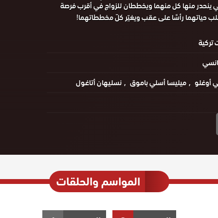
ي ينحدر منها كل منهما ويخططان للزواج في أقرب فرصة
ب حياتهما رأسًا على عقب ويغيّر كلّ مخططاتهما!
تركية
انسي
ي أوغلو
ميليسا أسلي باموق
نسليهان أتاغول
المواسم والحلقات