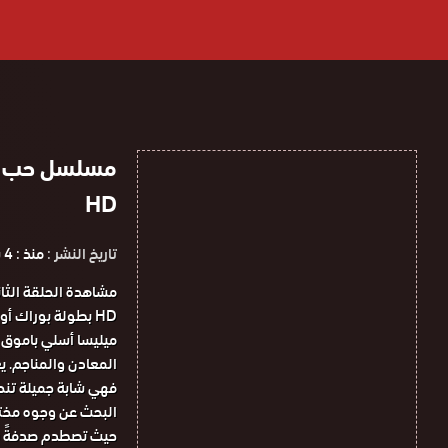
HD
تاريخ النشر :
منذ : 4 سنوات
HD بطولة بوراك أو
ميليسا أسلي باموق 
المعادن والمناجم. يع
فهي شابة جميلة تنحد
البحث عن وجوه مختلف
حيث تصطدم صدفةً بك