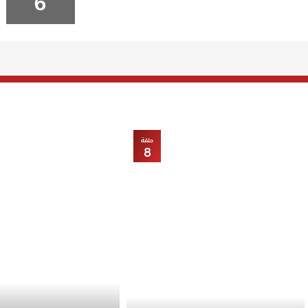
6
حلقة
8