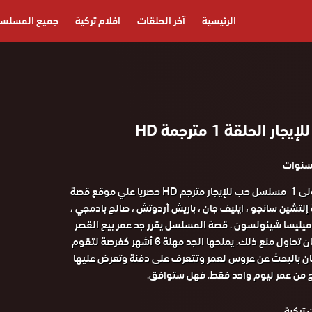
الرئيسية
آخر الحلقات
افلام تركية
جميع المسلس
الحلقة 1 مترجمة HD
مشاهدة الحلقة الاولى 1 مسلسل حب للإيجار مترجم HD حصريا علي موقع قصة
3 .بطولة إلتشين سانجو ، ايليف جان ، باريش أردوتش ، صالح بادمجي ،
، ميليسا شينولسون . قصة المسلسل يقرر جد عمر بيع القصر
ولكن زوجة ابنه ناريمان تحاول منع ذلك. يمنحها الجد مهلة 6 أشهر كفرصة لتقوم
ريمان بالبحث عن عروس لعمر وتتعرف على دفنة وتعرض عليها
وج من عمر ليوم واحد فقط. فهل ستوافق.
تركية