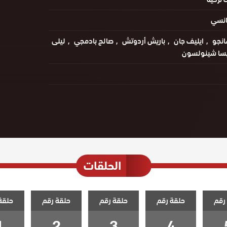
انسي
انجو
ايليف جان
باريش أردوتش
صالح بادمجي
ليلى
يسا شينولسون
الحلقات
رقم
حلقة رقم
حلقة رقم
حلقة رقم
حلقة
1
2
3
4