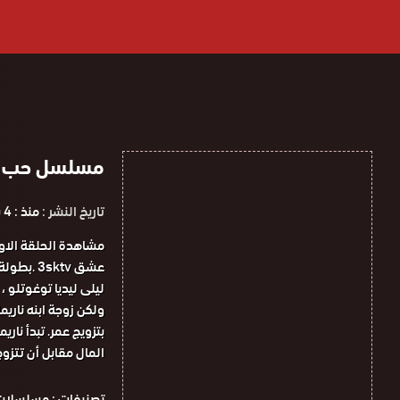
مسلسل حب للإيجار 
تاريخ النشر :
منذ : 4 سنوات
عشق sktv
ليلى ليديا توغوتلو 
بتزويج عمر. تبدأ نا
المال مقابل أن تتز
تصنيفات :
مسلسلات 