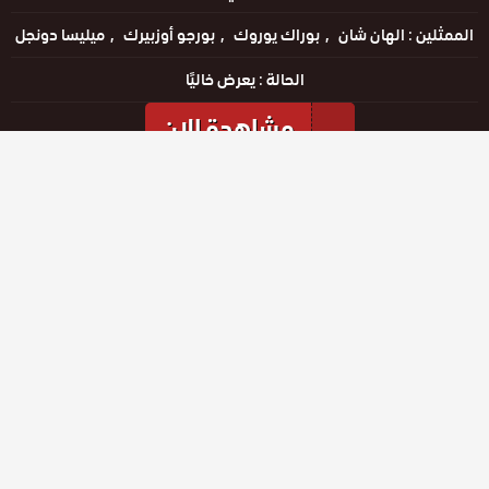
الممثلين :
الهان شان
بوراك يوروك
بورجو أوزبيرك
ميليسا دونجل
الحالة :
يعرض خاليًا
مشاهدة الان
مشاهدة الإعلان
الحلقات
حلقة رقم
حلقة رقم
حلقة رقم
40
41
42