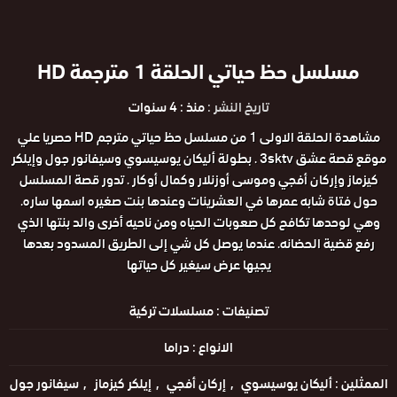
مسلسل حظ حياتي الحلقة 1 مترجمة HD
تاريخ النشر :
منذ : 4 سنوات
مشاهدة الحلقة الاولى 1 من مسلسل حظ حياتي مترجم HD حصريا علي
موقع قصة عشق 3sktv . بطولة أليكان يوسيسوي وسيفانور جول وإيلكر
كيزماز وإركان أفجي وموسى أوزنلار وكمال أوكار . تدور قصة المسلسل
حول فتاة شابه عمرها في العشرينات وعندها بنت صغيره اسمها ساره.
وهي لوحدها تكافح كل صعوبات الحياه ومن ناحيه أخرى والد بنتها الذي
رفع قضية الحضانه. عندما يوصل كل شي إلى الطريق المسدود بعدها
يجيها عرض سيغير كل حياتها
تصنيفات :
مسلسلات تركية
الانواع :
دراما
الممثلين :
أليكان يوسيسوي
إركان أفجي
إيلكر كيزماز
سيفانور جول