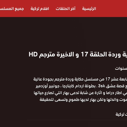
الرئيسية
آخر الحلقات
افلام تركية
جميع المسلس
قة 17 و الاخيرة مترجم HD
مشاهدة الحلقة السابعة عشر 17 من مسلسل حكاية وردة مترجم بجودة عالية
HD حصريا علي موقع قصة عشق 3sk . بطولة اردام كاينارجا ، جولبير أوزدمير
 اطار دراما و اثارة عن شابة تدعى بهار التي تصارع حياتها
وت والدتها ولكن بهار لديها طموح وتسعى لتحقيقة
تركية