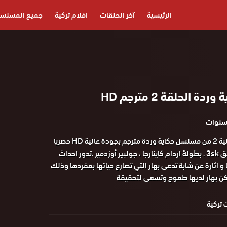
الرئيسية
آخر الحلقات
افلام تركية
جميع المسلس
 الحلقة 2 مترجم HD
مشاهدة الحلقة الثانية 2 من مسلسل حكاية وردة مترجم بجودة عالية HD حصريا
علي موقع قصة عشق 3sk . بطولة اردام كاينارجا ، جولبير أوزدمير .تدور احداث
و اثارة عن شابة تدعى بهار التي تصارع حياتها بمفردها وذلك
كن بهار لديها طموح وتسعى لتحقيقة
تركية