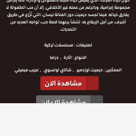
حول حياة أشرف، الذي يعيش حياة مليئة بالغموض والإثارة، لأنه يترأس
مجموعة إجرامية، وبالرغم من عمله غير الأخلاقي، إلا أن حب الطفولة لا
يفارق خياله. فيما تجسد ديميت دور الفنانة نيسان، التي تُزْرَع في طريق
أشرف، من أجل الإيقاع به، لتنشأ بينهما قصة حب، تواجه العديد من
التحديات.
تصنيفات :
مسلسلات تركية
الانواع :
اثارة
دراما
الممثلين :
ديميت اوزدمير
شاتاي اولسوي
نجيب ميميلي
مشاهدة الان
مشاهدة الإعلان
مشاهدة الإعلان