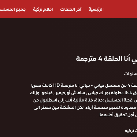
الرئيسية
آخر الحلقات
افلام تركية
جميع المسلس
الحلقة 4 مترجمة
مشاهدة الحلقة الرابعة 4 من مسلسل حياتي - حياتي انا مترجمة HD كاملة حصريا
علي موقع قصة عشق 3sk .بطولة بوراك جيلان , سافاش أوزديمير , غينجو اوزاك
ش .قصة المسلسل :حياة، فتاة مثالية أتت إلى اسطنبول من
حدودة لتصبح مصممة أزياء. لكن المشكلة حين تضطر الى
 أجل تحقيق أحلاهما!
تركية