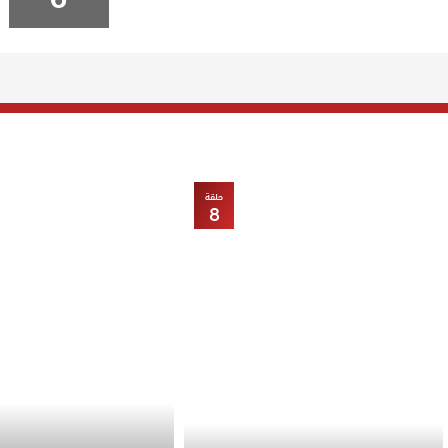
حلقة
8