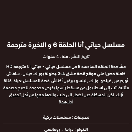
مسلسل حياتي أنا الحلقة 6 و الاخيرة مترجمة
تاريخ النشر :
منذ : 4 سنوات
مشاهدة الحلقة السادسة 6 من مسلسل حياتي - حياتي انا مترجمة HD
كاملة حصريا علي موقع قصة عشق 3sk .بطولة بوراك جيلان , سافاش
أوزديمير , غينجو اوزاك , نيلسو بيرفين أكتاش .قصة المسلسل :حياة، فتاة
مثالية أتت إلى اسطنبول من مسقط رأسها بفرص محدودة لتصبح مصممة
أزياء. لكن المشكلة حين تضطر الى جلب والدها معها من أجل تحقيق
أحلاهما!
تصنيفات :
مسلسلات تركية
الانواع :
دراما
رومانسي