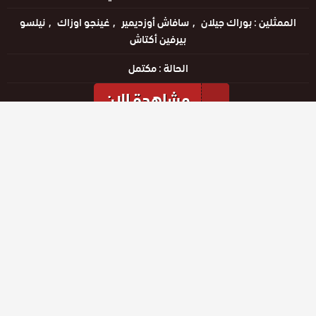
الممثلين :
بوراك جيلان
سافاش أوزديمير
غينجو اوزاك
نيلسو
بيرفين أكتاش
الحالة :
مكتمل
مشاهدة الان
مشاهدة الإعلان
الحلقات
حلقة رقم
حلقة رقم
حلقة رقم
4
5
6