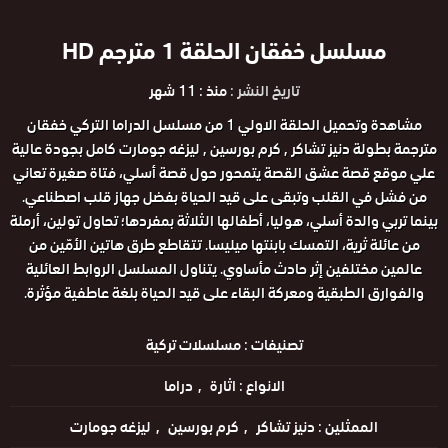
مسلسل خفقان الحلقة 1 مترجم HD
تاريخ النشر :
منذ : 11 شهر
مشاهدة وتحميل الحلقة الاولي 1 من مسلسل الدراما التركي خفقان
مترجمة بطولة دنيز تشاكر , كرم بورسين , ليزغه جومارت كامل بجودة عالية
علي موقع قصة عشق القصة يتمحور حول قصة أسلي، فتاة صغيرة تعاني
من فشل في القلب وتبقى على قيد الحياة بفضل جهاز قلب اصطناعي.
بينما تربي والدة أسلي، هوليا، أطفالها الثلاثة بمفردها؛ تحاول تولين، أرملة
من عائلة ثرية، التمسك بابنتها ميليسا. تتقاطع طرق هاتين الأمّين من
عالمين مختلفين إثر حادث مأساوي. يتناول المسلسل الروابط العائلية
والفوارق الطبقية ومعركة البقاء على قيد الحياة بلغة عاطفية مؤثرة.
تصنيفات :
مسلسلات تركية
الانواع :
اثارة
دراما
الممثلين :
دنيز تشاكر
كرم بورسين
ليزغه جومارت