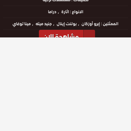
الانواع :
اثارة
دراما
الممثلين :
إبرو أوزكان
بولنت إينال
جنيد ميته
مينا توغاي
مشاهدة الان
مشاهدة الإعلان
الحلقات
حلقة رقم
حلقة رقم
حلقة رقم
26
27
28