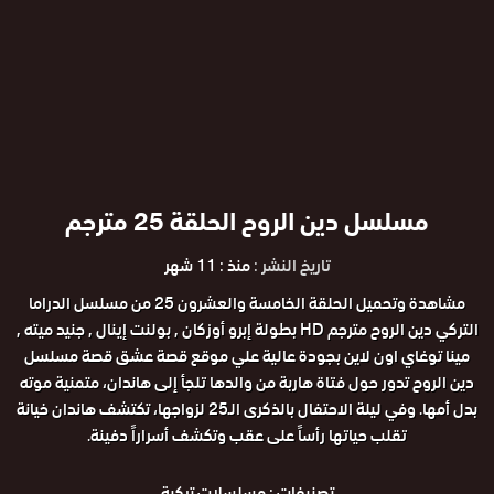
مسلسل دين الروح الحلقة 25 مترجم
تاريخ النشر :
منذ : 11 شهر
مشاهدة وتحميل الحلقة الخامسة والعشرون 25 من مسلسل الدراما
التركي دين الروح مترجم HD بطولة إبرو أوزكان , بولنت إينال , جنيد ميته ,
مينا توغاي اون لاين بجودة عالية علي موقع قصة عشق قصة مسلسل
دين الروح تدور حول فتاة هاربة من والدها تلجأ إلى هاندان، متمنية موته
بدل أمها. وفي ليلة الاحتفال بالذكرى الـ25 لزواجها، تكتشف هاندان خيانة
تقلب حياتها رأساً على عقب وتكشف أسراراً دفينة.
تصنيفات :
مسلسلات تركية