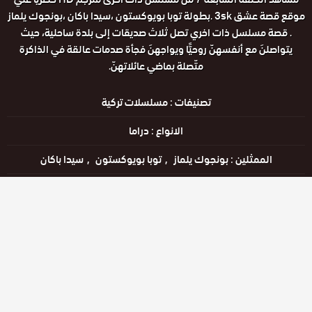
موقع قصة عشق 3sk .بطولة توبا بويوكستون ،سيدا باكان ،بونجوك يلماز
. قصة مسلسل ذات اخري تصل ثلاث صديقات إلى بلدة ساحلية، حيث
يتواصلنَ مع أنفسهنّ روحيًّا ويواجهنَ فجأة صدمات عالقة في الذاكرة
متّصلة بماضي عائلاتهنّ.
تصنيفات :
مسلسلات تركية
الانواع :
دراما
الممثلين :
بونجوك يلماز
توبا بويوكستون
سيدا باكان
الحالة :
يعرض خاليًا
مشاهدة الان
الحلقات