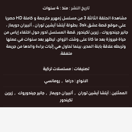
تاريخ النشر :
منذ : 4 سنوات
مشاهدة الحلقة الثالثة 3 من مسلسل زمهرير مترجمة و كاملة HD حصريا
علي موقع قصة عشق 3sk .بطولة آيتشا آيشين توران ، ألبيران دويماز ،
جانير جيندوروك ، زيرين تكيندور .قصة المسلسل تدور حول اختفاء إياس من
حياة فيروزة بعد ما كانا على وشك الزواج، ليظهر بعد سنوات في عملها
وتربطه علاقة بابنة المدير، بينما تحاول هي إثبات براءة والدها من جريمة
ملفقة.
تصنيفات :
مسلسلات تركية
الانواع :
دراما
رومانسي
الممثلين :
آيتشا آيشين توران
ألبيران دويماز
جانير جيندوروك
زيرين
تكيندور
الحالة :
مكتمل
مشاهدة الان