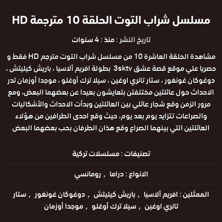
مسلسل شراب التوت الحلقة 10 مترجمة HD
تاريخ النشر :
منذ : 4 سنوات
مشاهدة الحلقة العاشرة 10 من مسلسل شراب التوت مترجم HD فقط و
حصريا علي موقع قصة عشق 3sktv بطولة افريم ألاسيا ، باريش كيليتش ،
دوغوكان غونغور ، ستار تانري اوغين ، سيلا ترك أوغلو ، موجدا أوزمان تدر
الاحداث حول عائلتين مختلفتن بتعايشون بعيدا عن بعضهما البعض، ومع
مرور الزمن وقع شجار عائلي بين العائلتين وبدأت الاحداث والأشكاليات
والصراعات تتزايد يوم بعد يوم، حيث وقع احدى الطرافين من هؤلاء
العائلتين التي بينهما الصراع وقع هذان الطرفان بحب بعضهما البعض
تصنيفات :
مسلسلات تركية
الانواع :
دراما
رومانسي
الممثلين :
افريم ألاسيا
باريش كيليتش
دوغوكان غونغور
ستار
تانري اوغين
سيلا ترك أوغلو
موجدا أوزمان