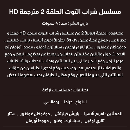
مسلسل شراب التوت الحلقة 2 مترجمة HD
تاريخ النشر :
منذ : 4 سنوات
مشاهدة الحلقة الثانية 2 من مسلسل شراب التوت مترجم HD فقط و
حصريا علي موقع قصة عشق 3sktv بطولة افريم ألاسيا ، باريش كيليتش ،
دوغوكان غونغور ، ستار تانري اوغين ، سيلا ترك أوغلو ، موجدا أوزمان تدر
الاحداث حول عائلتين مختلفتن بتعايشون بعيدا عن بعضهما البعض، ومع
مرور الزمن وقع شجار عائلي بين العائلتين وبدأت الاحداث والأشكاليات
والصراعات تتزايد يوم بعد يوم، حيث وقع احدى الطرافين من هؤلاء
العائلتين التي بينهما الصراع وقع هذان الطرفان بحب بعضهما البعض
تصنيفات :
مسلسلات تركية
الانواع :
دراما
رومانسي
الممثلين :
افريم ألاسيا
باريش كيليتش
دوغوكان غونغور
ستار
تانري اوغين
سيلا ترك أوغلو
موجدا أوزمان