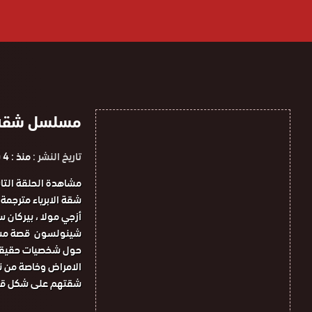
مسلسل شقة الابريا
تاريخ النشر :
منذ : 4 سنوات
أزجي مولا ، بيركان س
شينولسون قصة مسلس
حول شخصيات حقيقية 
الامراض وخاصة من ن
شقتهم على شكل قما