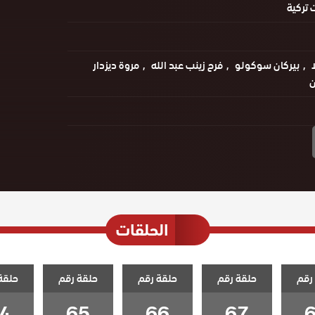
تركية
بيركان سوكولو
فرح زينب عبد الله
مروة ديزدار
ن
الحلقات
رقم
حلقة رقم
حلقة رقم
حلقة رقم
حلقة
4
65
66
67