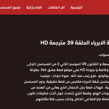
الرئيسية
آخر الحلقات
افلام تركية
جميع المسلس
ء الحلقة 39 مترجمة HD
مشاهدة الحلقة التاسعة و الثلاثون 39 الموسم الثاني 2 من المسلسل التركى
شقة الابرياء مترجمة وكاملة و بجودة HD علي موقع قصة عشق 3sk .بطولة
وكولو ، فرح زينب عبد الله ، مروة ديزدار ، ميليسا
ل شقة الابرياء مقتبس عن قصة حقيقية. يدور المسلسل
، فهناك قصة رجل الاعمال الذي يعاني من العديد من
وبات الهلع، وقصة أخري تتحدث حول ثلاث شقيقات تكون
مة متراكمة في الداخل وذلك بسبب قلة نظافتهم.