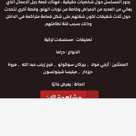
يدور المسلسل حول شخصيات حقيقية ، فهناك قصة رجل الاعمال الذي
يعاني من العديد من الامراض وخاصة من نوبات الهلع، وقصة أخري تتحدث
حول ثلاث شقيقات تكون شقتهم على شكل قمامة متراكمة في الداخل
وذلك بسبب قلة نظافتهم.
تصنيفات :
مسلسلات تركية
الانواع :
دراما
الممثلين :
أزجي مولا
بيركان سوكولو
فرح زينب عبد الله
مروة
ديزدار
ميليسا شينولسون
الحالة :
يعرض خاليًا
مشاهدة الان
مشاهدة الإعلان