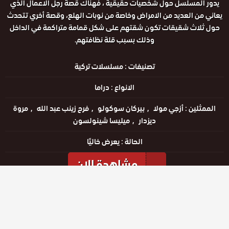
يدور المسلسل حول شخصيات حقيقية ، فهناك قصة رجل الاعمال الذي
يعاني من العديد من الامراض وخاصة من نوبات الهلع، وقصة أخري تتحدث
حول ثلاث شقيقات تكون شقتهم على شكل قمامة متراكمة في الداخل
وذلك بسبب قلة نظافتهم.
تصنيفات :
مسلسلات تركية
الانواع :
دراما
الممثلين :
أزجي مولا
بيركان سوكولو
فرح زينب عبد الله
مروة
ديزدار
ميليسا شينولسون
الحالة :
يعرض خاليًا
مشاهدة الان
مشاهدة الإعلان