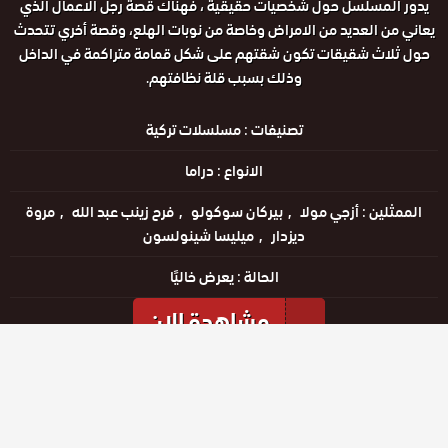
يدور المسلسل حول شخصيات حقيقية ، فهناك قصة رجل الاعمال الذي
يعاني من العديد من الامراض وخاصة من نوبات الهلع، وقصة أخري تتحدث
حول ثلاث شقيقات تكون شقتهم على شكل قمامة متراكمة في الداخل
وذلك بسبب قلة نظافتهم.
تصنيفات :
مسلسلات تركية
الانواع :
دراما
الممثلين :
أزجي مولا
بيركان سوكولو
فرح زينب عبد الله
مروة
ديزدار
ميليسا شينولسون
الحالة :
يعرض خاليًا
مشاهدة الان
مشاهدة الإعلان