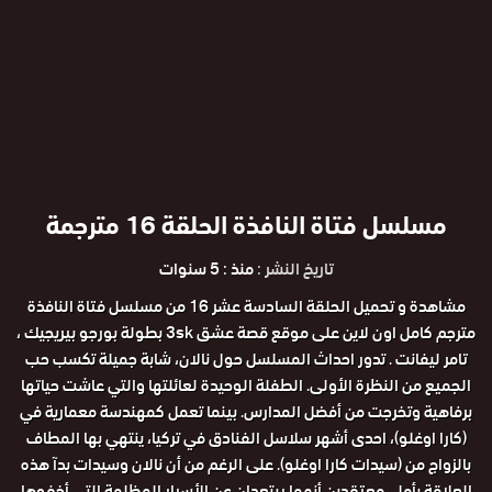
مسلسل فتاة النافذة الحلقة 16 مترجمة
تاريخ النشر :
منذ : 5 سنوات
مشاهدة و تحميل الحلقة السادسة عشر 16 من مسلسل فتاة النافذة
مترجم كامل اون لاين على موقع قصة عشق 3sk بطولة بورجو بيريجيك ،
تامر ليفانت . تدور احداث المسلسل حول نالان، شابة جميلة تكسب حب
الجميع من النظرة الأولى. الطفلة الوحيدة لعائلتها والتي عاشت حياتها
برفاهية وتخرجت من أفضل المدارس. بينما تعمل كمهندسة معمارية في
(كارا اوغلو)، احدى أشهر سلاسل الفنادق في تركيا، ينتهي بها المطاف
بالزواج من (سيدات كارا اوغلو). على الرغم من أن نالان وسيدات بدآ هذه
العلاقة بأمل، معتقدين أنهما يبتعدان عن الأسرار المظلمة التي أخفوها