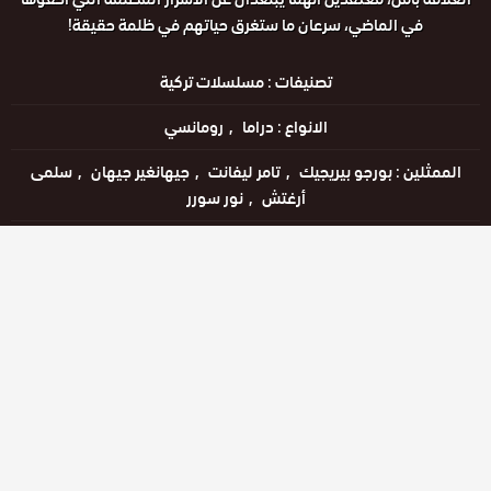
في الماضي، سرعان ما ستغرق حياتهم في ظلمة حقيقة!
تصنيفات :
مسلسلات تركية
الانواع :
دراما
رومانسي
الممثلين :
بورجو بيريجيك
تامر ليفانت
جيهانغير جيهان
سلمى
أرغتش
نور سورر
الحالة :
يعرض خاليًا
مشاهدة الان
الحلقات
حلقة رقم
حلقة رقم
حلقة رقم