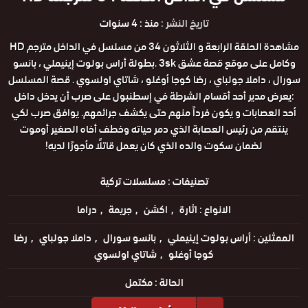
تاريخ النشر :
منذ : 4 سنوات
مشاهدة الحلقة الرابعة و الثلاثون 34 من مسلسل في الداخل مترجم HD
وكامل على موقع قصة عشق 3sk .بطولة أراس بولوت إينيملي ، بانسو
سورال ، داملا جولباي ، رضا كوجا أوغلو ، شاتاي اولسوي . قصة المسلسل
:يعرض مدير أحد أقسام الشرطة في إسطنبول على صرب أن يدخل داخل
أحد العصابات و يكون فرداً منهم حتى يكشف جرائمهم. يوافق صرب لكي
ينتقم من رئيس العصابة الذي دمر حياته وخطف أخاه الصغير أوموت
لضمان سكوت والده الذي كان يعمل قاتلًا مأجورًا لديه!
تصنيفات :
مسلسلات تركية
الانواع :
اثارة
اكشن
جريمة
دراما
الممثلين :
أراس بولوت إينيملي
بانسو سورال
داملا جولباي
رضا
كوجا أوغلو
شاتاي اولسوي
الحالة :
مكتمل