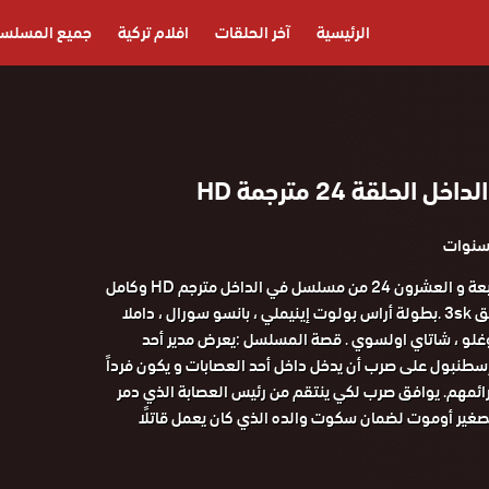
الرئيسية
آخر الحلقات
افلام تركية
جميع المسلس
لحلقة 24 مترجمة HD
مشاهدة الحلقة الرابعة و العشرون 24 من مسلسل في الداخل مترجم HD وكامل
على موقع قصة عشق 3sk .بطولة أراس بولوت إينيملي ، بانسو سورال ، داملا
وغلو ، شاتاي اولسوي . قصة المسلسل :يعرض مدير أحد
طنبول على صرب أن يدخل داخل أحد العصابات و يكون فرداً
مهم. يوافق صرب لكي ينتقم من رئيس العصابة الذي دمر
صغير أوموت لضمان سكوت والده الذي كان يعمل قاتلًا