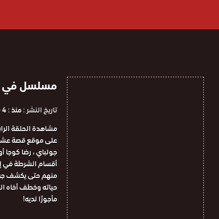
مسلسل في الداخل ا
تاريخ النشر :
منذ : 4 سنوات
جولباي ، رضا كوجا أ
أقسام الشرطة في إس
منهم حتى يكشف جرائ
حياته وخطف أخاه ال
مأجورًا لديه!