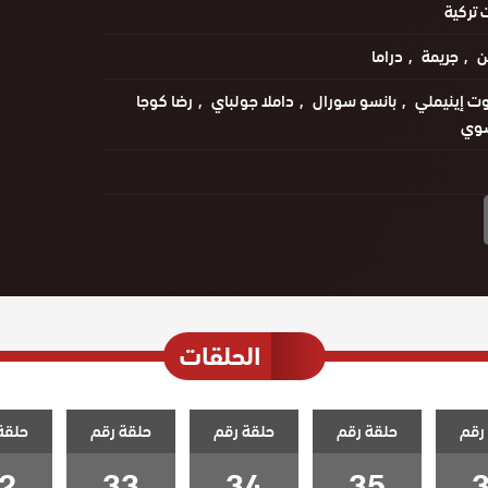
تركية
ن
جريمة
دراما
ت إينيملي
بانسو سورال
داملا جولباي
رضا كوجا
سوي
الحلقات
رقم
حلقة رقم
حلقة رقم
حلقة رقم
حلقة
2
33
34
35