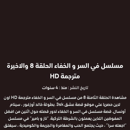
مسلسل في السر و الخفاء الحلقة 8 والاخيرة
مترجمة HD
تاريخ النشر :
منذ : 4 سنوات
مشاهدة الحلقة الثامنة 8 من مسلسل في السر و الخفاء مترجمة HD اون
لاين حصريا علي موقع قصة عشق 3sk .بطولة خالد أوزغور ، سينام
أونسال. قصة مسلسل في السر و الخفاء تدور قصته حول اثنين من افضل
المفوضين اللذين يعملون بالشرطة التركية. “ناز و بامير” في مسلسل
“اجعله سرا” ، حيث يجتمع الحب والمغامرة والجريمة والكوميدية ​​، سيغلق