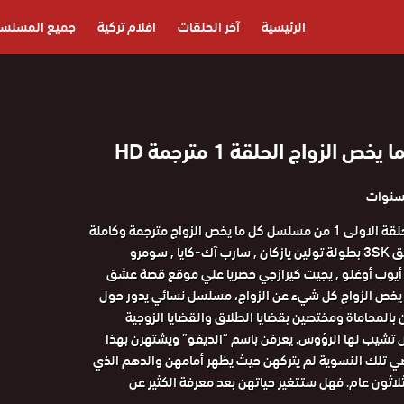
الرئيسية
آخر الحلقات
افلام تركية
جميع المسلس
الزواج الحلقة 1 مترجمة HD
مشاهدة وتحميل الحلقة الاولى 1 من مسلسل كل ما يخص الزواج مترجمة وكاملة
على موقع قصة عشق 3SK بطولة تولين يازكان , سارب آك-كايا , سومرو
يوب أوغلو , يجيت كيرازجي حصريا علي موقع قصة عشق
خص الزواج كل شيء عن الزواج، مسلسل نسائي يدور حول
المحاماة ومختصين بقضايا الطلاق والقضايا الزوجية
 تشيب لها الرؤوس. يعرفن باسم “الديفو” ويشتهرن بهذا
اضي تلك النسوية لم يتركهن حيث يظهر أمامهن والدهم الذي
لاثون عام. فهل ستتغير حياتهن بعد معرفة الكثير عن