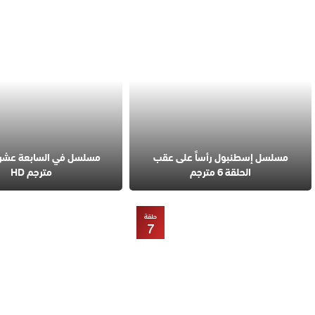
مسلسل إسطنبول رأساً على عقب
الحلقة 6 مترجم
مترجم HD
حلقة
7