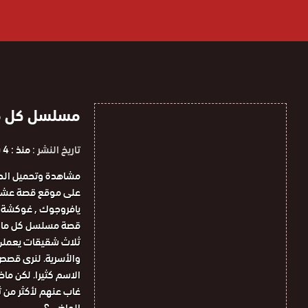
مسلسل كل ما يخص 
تاريخ النشر :
منذ : 4 سنوات
يافروجوك , غوكشة أ
قصة مسلسل كل ما ي
ثلاث شقيقات يعملن ب
والأسرية. لنرى قصص
الاسم كثيرا. لكن م
غاب عنهم لأكثر من ث