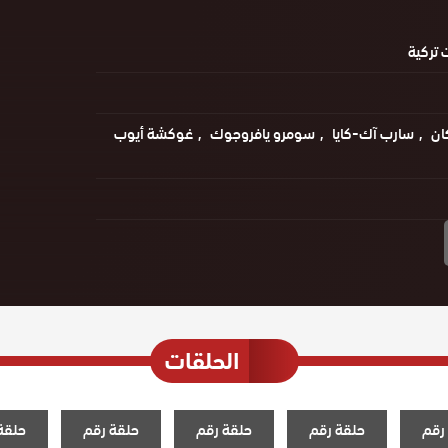
تركية
ان
سارب آك-كايا
سومرو يافروجوك
غوكشة أيوب
الحلقات
رقم
حلقة رقم
حلقة رقم
حلقة رقم
حلقة