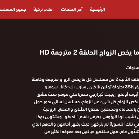
الرئيسية
آخر الحلقات
افلام تركية
جميع المسلس
الزواج الحلقة 2 مترجمة HD
مشاهدة وتحميل الحلقة الثانية 2 من مسلسل كل ما يخص الزواج مترجمة وكاملة
على موقع قصة عشق 3SK بطولة تولين يازكان , سارب آك-كايا , سومرو
يوب أوغلو , يجيت كيرازجي حصريا علي موقع قصة عشق
خص الزواج كل شيء عن الزواج، مسلسل نسائي يدور حول
المحاماة ومختصين بقضايا الطلاق والقضايا الزوجية
 تشيب لها الرؤوس. يعرفن باسم “الديفو” ويشتهرن بهذا
اضي تلك النسوية لم يتركهن حيث يظهر أمامهن والدهم الذي
لاثون عام. فهل ستتغير حياتهن بعد معرفة الكثير عن