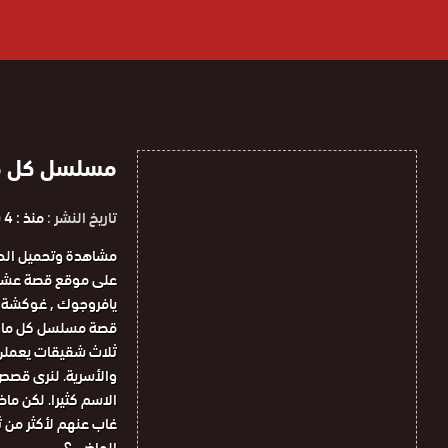
مسلسل كل ما يخص 
تاريخ النشر :
منذ : 4 سنوات
يافروجوك , غوكشة أ
قصة مسلسل كل ما ي
ثلاث شقيقات يعملن ب
والأسرية. لنرى قصص
الاسم كثيرا. لكن م
غاب عنهم لأكثر من ث