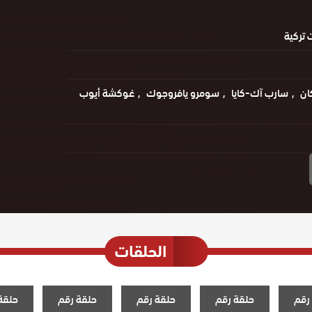
تركية
ان
سارب آك-كايا
سومرو يافروجوك
غوكشة أيوب
الحلقات
رقم
حلقة رقم
حلقة رقم
حلقة رقم
حلقة