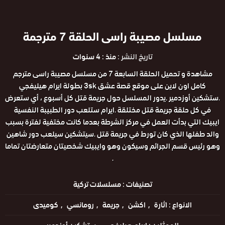
مسلسل مصيبة راسى الحلقة 7 مترجمة
تاريخ النشر :
منذ : 4 سنوات
مشاهدة و تحميل الحلقة السابعة 7 من مسلسل مصيبة راسى مترجم
كامل اون لاين على موقع قصة عشق 3sk بطولة ايرام هيليفجي
.ستشكين أوزدمير .يدور المسلسل حول جريمة قتل كل أسبوع ، أي ستعرض
في كل حلقة جريمة قتل مختلقة .ايرام ستلعب دور الطبيبة النفسية
ايبيك التي بدأت العمل في مركز الشرطة بعدما كانت مختفية لفترة بسبب
والد طفلها الذي كان تورط في جريمة قتل .سيتشكين سيلعب دور شاهين
وهو رئيس قسم الجرائم وسيكون وهو وايبيك شخصيتان متعارضتان تماما
.
تصنيفات :
مسلسلات تركية
الانواع :
اثارة
اكشن
جريمة
رومانسي
كوميدى