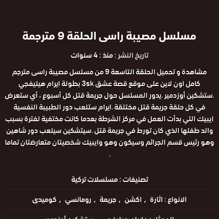
مسلسل مصيبة راسى الحلقة 9 مترجمة
تاريخ النشر :
منذ : 4 سنوات
مشاهدة و تحميل الحلقة التاسعة 9 من مسلسل مصيبة راسى مترجم
كامل اون لاين على موقع قصة عشق 3sk بطولة ايرام هيليفجي
.ستشكين أوزدمير .يدور المسلسل حول جريمة قتل كل أسبوع ، أي ستعرض
في كل حلقة جريمة قتل مختلقة .ايرام ستلعب دور الطبيبة النفسية
ايبيك التي بدأت العمل في مركز الشرطة بعدما كانت مختفية لفترة بسبب
والد طفلها الذي كان تورط في جريمة قتل .سيتشكين سيلعب دور شاهين
وهو رئيس قسم الجرائم وسيكون وهو وايبيك شخصيتان متعارضتان تماما
.
تصنيفات :
مسلسلات تركية
الانواع :
اثارة
اكشن
جريمة
رومانسي
كوميدى