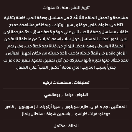
تاريخ النشر :
منذ : 5 سنوات
مشاهدة و تحميل الحلقه الثالثة 3 من مسلسل وصفة الحب كاملة بتقنية
HD من بطولة قادير دوغلو , سيرا اريترك ، ويمكنكم مشاهدة جميع
حلقات مسلسل وصفة الحب الان علي موقع قصة عشق 3sk مترجمة اون
لاين . تدور أحداث المسلسل حول شاب اسمه “فرات” من منطقة نائية من
الطبقة الوسطى وهو يتحضر للزواج من فتاة بعد قصة حب، وفي يوم
الزواج وقدير في قمة فرحته يذهب لأخذ حبيبته من مكان تجهيز العرائس.
ليجد خطابا منها تخبره بأنها ستتركه من أجل تحقيق حلمها. تتغير حياة فرات
جذرياً بسبب التدريب الذي قدمه "دكتور الحب" على التلفاز.
تصنيفات :
مسلسلات تركية
الانواع :
دراما
رومانسي
الممثلين :
جم دافران: حازم سويلوير
سيرا أرتورك: ناز سويلوير
قادير
دوغلو: فرات كاراسو
ياسمين شونكا: سلطان يلماز
الحالة :
مكتمل