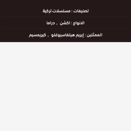
تصنيفات :
مسلسلات تركية
الانواع :
اكشن
دراما
الممثلين :
إيريم هيلفاسيوغلو
كيريمسيم
الحالة :
مكتمل
مشاهدة الان
الحلقات
حلقة رقم
حلقة رقم
حلقة رقم
2
3
4