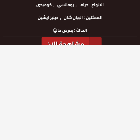
الانواع :
دراما
رومانسي
كوميدى
الممثلين :
الهان شان
دينيز ايشين
الحالة :
يعرض خاليًا
مشاهدة الان
مشاهدة الإعلان
الحلقات
حلقة رقم
حلقة رقم
حلقة رقم
3
4
5