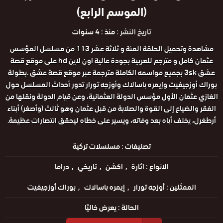
(الموسم الرابع)
تاريخ النشر :
منذ : 4 سنوات
مشاهدة وتحميل الحلقة المئة و ثلاثة عشر 113 من مسلسل المؤسس
عثمان كامل و مترجم للعربية بجودة عالية اون لاين hd على موقع قصة
عشق 3sk بجميع مواسمه الكاملة مترجمة عبر موقع قصة عشق .بطولة
بوراك أوزجيفيت وإيمره باسالاك وأوزجه تورار تدور أحداث المسلسل حول
الغازي عثمان الأول مؤسس الدولة العثمانية، وعن قيام الدولة ونقلها من
الفقر والضياع إلى القوة والصلابة من قبل عثمان وهو ثالث (وأصغر) أبناء
أرطغرل، يخلف أباه بعد وفاته، ويسير على خطاه ليحقق انتصارات عظيمة.
تصنيفات :
مسلسلات تركية
الانواع :
اثارة
اكشن
تاريخي
دراما
الممثلين :
أوزجه تورار
إيمره باسالاك
بوراك أوزجيفيت
الحالة :
يعرض خاليًا