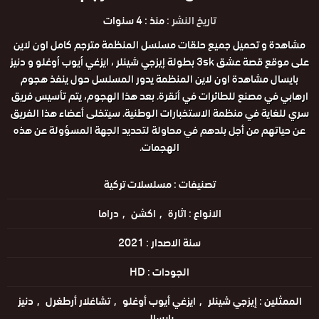
تاريخ النشر :
منذ : 4 سنوات
مشاهدة و تحميل جميع حلقات مسلسل المنظمة مترجم كامل اون لاين
على موقع قصة عشق 3sk بطولة إيزجي شينلر ، ايزغي أيوب أوغلو و دنيز
بايسال مشاهدة اون لاين المنظمة يدور المسلسل حول ينفذ هجوم
ارهابي في مصنع للطائرات في أنقرة. بعد هذا الهجوم، يتم تأسيس فريق
سري للغاية في منظمة الاستخبارات الوطنية. سيتخلى أعضاء هذا الفريق
عن حياتهم من أجل بلدهم في محاولة لتحديد الجهة المسؤولة عن هذه
الهجمات.
تصنيفات :
مسلسلات تركية
الانواع :
اثارة
اكشن
دراما
سنة الاصدار :
2021
الجودات :
HD
الممثلين :
إيزجي شينلر
ايزغي أيوب أوغلو
تشاغلار أرطغرل
دنيز
بايسال